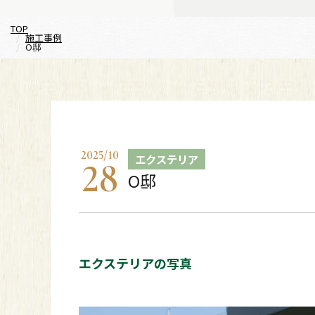
TOP
施工事例
O邸
2025
/
10
エクステリア
28
O邸
エクステリアの写真